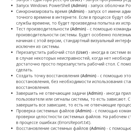
Запуск Windows PowerShell
(Admin)
- запуск оболочки Po
Синхронизировать время
(Admin)
- запуск от имени адм
точного времени в интернете. Если в процессе будут о
службы времени, то будет произведена попытка их испр
Тест производительности
(Admin)
- с помощью команды 
производительности системы. Будет особенно полезным,
начиная с этой версии, стандартный визуальный интер
исключен из системы.
Перезапустить рабочий стол
(User)
- иногда в системе 
в случае некоторых неисправностей, когда нет необход
достаточно просто перезапустить рабочий стол. С пом
сделать.
Создать точку восстановления
(Admin)
- с помощью это
восстановления, без необходимости использования ста
восстановления.
Завершить не отвечающие задачи
(Admin)
- иногда при
пользователи или сигналы системы, то есть зависают. 
завершить все зависшие, то есть не отвечающие процес
Проверка системных файлов
(Admin)
- с помощью команд
проверки целостности системных файлов. На рабочем с
в процессе ошибках (ErrorsReport.txt).
Восстановление системных файлов
(Admin)
- с помощью