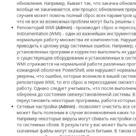
обновления. Например, бывает так, что закачка обновл
вообще не закачиваются, или процесс обновления преры
случаев может помочь полный сброс всех параметров ц
что не все из возможных проблем могут быть решены с
Репозиторий WMI
(Admin)
- производит сброс и пересо
Instrumentation (WMI) - один из важнейших инструменто
нормальную работу множества ее компонентов. Наруш
приводить к целому ряду системных ошибок. Например, 
установленных программ и корректно выполнить их уд
о существующем оборудовании и установленных в систе
WMI отражаются на нормальной работе различных прог
командной оболочке PowerShell, или нарушают нормальн
уверены, что ошибки, которые возникли в вашей систем
репозитория WMI, то его сброс и пересоздание сможет
работу. Однако следует учитывать, что после выполнен
обнулена до состояния свежеустановленной системы. В
переустановить некоторые программы, работа которых 
Сетевые настройки
(Admin)
- позволяет очистить все с
может быть полезным в случае возникновения каких-то
Например некоторые вирусы могут сбивать настройки се
то системных сбоев. В результате у вас может быть низ
скачанные файлы могут оказываться битыми. В таком с