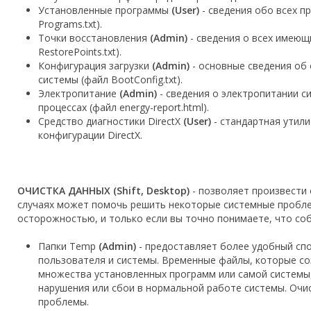
Установленные программы
(User)
- сведения обо всех п
Programs.txt).
Точки восстановления
(Admin)
- сведения о всех имеющ
RestorePoints.txt).
Конфигурация загрузки
(Admin)
- основные сведения об 
системы (файл BootConfig.txt).
Электропитание
(Admin)
- сведения о электропитании с
процессах (файл energy-report.html).
Средство диагностики DirectX
(User)
- стандартная утил
конфигурации DirectX.
ОЧИСТКА ДАННЫХ (Shift, Desktop)
- позволяет произвести 
случаях может помочь решить некоторые системные пробле
осторожностью, и только если вы точно понимаете, что соб
Папки Temp
(Admin)
- предоставляет более удобный сп
пользователя и системы. Временные файлы, которые соз
множества установленных программ или самой системы,
нарушения или сбои в нормальной работе системы. Очи
проблемы.