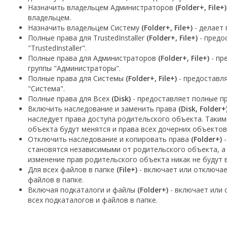
Назначить владельцем Администраторов
(Folder+, File+)
владельцем.
Назначить владельцем Систему
(Folder+, File+)
- делает 
Полные права для TrustedInstaller
(Folder+, File+)
- предо
"TrustedInstaller".
Полные права для Администраторов
(Folder+, File+)
- пр
группы "Администраторы".
Полные права для Системы
(Folder+, File+)
- предоставля
"Система".
Полные права для Всех
(Disk)
- предоставляет полные пр
Включить наследование и заменить права
(Disk, Folder+
наследует права доступа родительского объекта. Таки
объекта будут менятся и права всех дочерних объектов
Отключить наследование и копировать права
(Folder+)
-
становятся независимыми от родительского объекта, а
изменение прав родительского объекта никак не будут 
Для всех файлов в папке
(File+)
- включает или отключае
файлов в папке.
Включая подкаталоги и файлы
(Folder+)
- включает или 
всех подкаталогов и файлов в папке.