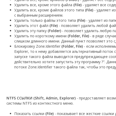
Удалить все, кроме этого файла
(File)
- удаляет все сод
Удалить все, кроме файлов этого типа
(File)
- удаляет и
с выбранным расширением.
Удалить только файлы этого типа
(File)
- удаляет из па
Удалить этот файл
(File)
- позволяет удалить любой файл
Удалить эту папку
(Folder)
- позволяет удалить любую па
Удалить по короткому имени
(Folder, File)
- в ряде случа
слишком длинного имени. Данный пункт позволяет это с
Блокировку Zone.Identifier
(Folder, File)
- если исполняемы
Explorer, то к нему добавляется альтернативный поток с 
запуске такого файла выводится предупреждающее сооб
действительно хотите запустить эту программу ?". Дан
потоке Zone.Identifier такого файла так, чтобы это пр
NTFS ССЫЛКИ (Shift, Admin, Explorer)
- предоставляет воз
системы NTFS из контекстного меню.
Показать ссылки
(File)
- показывает все жесткие ссылки 