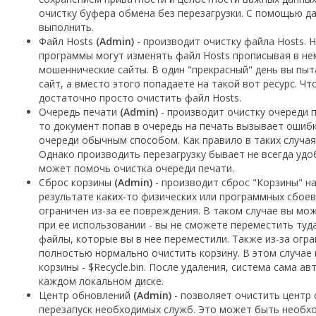
очистку буфера обмена без перезагрузки. С помощью д
выполнить.
Файл Hosts
(Admin)
- производит очистку файла Hosts. 
программы могут изменять файл Hosts прописывая в не
мошеннические сайты. В один "прекрасный" день вы пы
сайт, а вместо этого попадаете на такой вот ресурс. Ч
достаточно просто очистить файл Hosts.
Очередь печати
(Admin)
- производит очистку очереди п
то документ попав в очередь на печать вызывает ошибк
очереди обычным способом. Как правило в таких случая
Однако производить перезагрузку бывает не всегда удо
может помочь очистка очереди печати.
Сброс корзины
(Admin)
- производит сброс "Корзины" на
результате каких-то физических или программных сбоев
ограничен из-за ее повреждения. В таком случае вы м
при ее использовании - вы не сможете переместить туд
файлы, которые вы в нее переместили. Также из-за огр
полностью нормально очистить корзину. В этом случае
корзины - $Recycle.bin. После удаления, система сама а
каждом локальном диске.
Центр обновлений
(Admin)
- позволяет очистить центр
перезапуск необходимых служб. Это может быть необхо