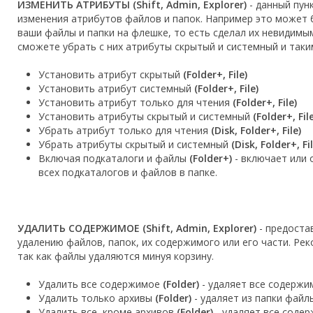
ИЗМЕНИТЬ АТРИБУТЫ (Shift, Admin, Explorer)
- данный пун
изменения атрибутов файлов и папок. Например это может б
ваши файлы и папки на флешке, то есть сделал их невидимы
сможете убрать с них атрибуты скрытый и системный и таки
Установить атрибут скрытый
(Folder+, File)
Установить атрибут системный
(Folder+, File)
Установить атрибут только для чтения
(Folder+, File)
Установить атрибуты скрытый и системный
(Folder+, File
Убрать атрибут только для чтения
(Disk, Folder+, File)
Убрать атрибуты скрытый и системный
(Disk, Folder+, Fil
Включая подкаталоги и файлы
(Folder+)
- включает или 
всех подкаталогов и файлов в папке.
УДАЛИТЬ СОДЕРЖИМОЕ (Shift, Admin, Explorer)
- предоста
удалению файлов, папок, их содержимого или его части. Ре
так как файлы удаляются минуя корзину.
Удалить все содержимое
(Folder)
- удаляет все содержи
Удалить только архивы
(Folder)
- удаляет из папки файл
Удалить все, кроме архивов
(Folder)
- удаляет все содер