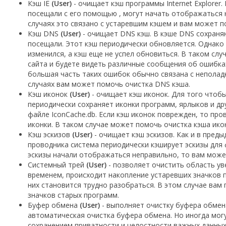
Кэш IE
(User)
- очищает кэш программы Internet Explorer
посещали с его помощью , могут начать отображаться 
случаях это связано с устаревшим кэшем и вам может п
Кэш DNS
(User)
- очищает DNS кэш. В кэше DNS сохраняю
посещали. Этот кэш периодически обновляется. Однако 
изменился, а кэш еще не успел обновиться. В таком слу
сайта и будете видеть различные сообщения об ошибках
большая часть таких ошибок обычно связана с неполадк
случаях вам может помочь очистка DNS кэша.
Кэш иконок
(User)
- очищает кэш иконок. Для того чтоб
периодически сохраняет иконки программ, ярлыков и др
файле IconCache.db. Если кэш иконок поврежден, то п
иконки. В таком случае может помочь очистка кэша ико
Кэш эскизов
(User)
- очищает кэш эскизов. Как и в пред
проводника система периодически кэширует эскизы для 
эскизы начали отображаться неправильно, то вам може
Системный трей
(User)
- позволяет очистить область ув
временем, происходит накопление устаревших значков п
них становится трудно разобраться. В этом случае вам
значков старых программ.
Буфер обмена
(User)
- выполняет очистку буфера обмен
автоматическая очистка буфера обмена. Но иногда могу
сохранением приватности и целостности важных данны