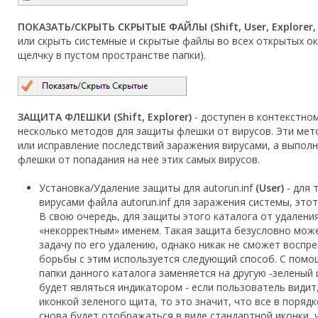
ПОКАЗАТЬ/СКРЫТЬ СКРЫТЫЕ ФАЙЛЫ (Shift, User, Explorer, D
или скрыть системные и скрытые файлы во всех открытых ок
щелчку в пустом пространстве папки).
ЗАЩИТА ФЛЕШКИ (Shift, Explorer)
- доступен в контекстно
несколько методов для защиты флешки от вирусов. Эти мет
или исправление последствий заражения вирусами, а выпол
флешки от попадания на нее этих самых вирусов.
Установка/Удаление защиты для autorun.inf
(User)
- для 
вирусами файла autorun.inf для заражения системы, эт
В свою очередь, для защиты этого каталога от удаления
«некорректным» именем. Такая защита безусловно може
задачу по его удалению, однако никак не сможет воспр
борьбы с этим используется следующий способ. C помощ
папки данного каталога заменяется на другую -зеленый 
будет являться индикатором - если пользователь видит,
иконкой зеленого щита, то это значит, что все в порядк
снова будет отображаться в виде стандартной иконки, 