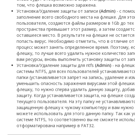
том, что флешка возможно заражена.
Установка/Удаление защиты от записи
(Admin)
- с помо
заполнение всего свободного места на флешке. Для это
пользователя, создаются файлы размером в 1Gb до тех
пространства превышает этот размер, а затем создает
оставшееся место. В результате на флешке не остается
попасть вирус. Необходимо отметить, что в отличие от
процесс может занять определенное время. Поэтому, ес
флешку, то лучше всего удалить нужное количество за
вам ресурсы, вновь выполнить установку защиты от зап
Установка/Удаление защиты для ntfs
(Admin)
- на флешк
системы NTFS, для всех пользователей устанавливаются
папки (устанавливается запрет на запись, удаление и и
уменьшить опасность заражения вирусами этой флешки.
флешку, то нужно сперва удалить данную защиту, добав
защиту. Когда устанавливается защита, на флешке созд
текущего пользователя. На эту папку не устанавливают
защищенную флешку к чужому компьютеру и вам нужно ч
можете использовать для этого данную папку. Так как 
системе NTFS, то соответсвенно вы не сможете исполь
отформатирована например в FAT32.