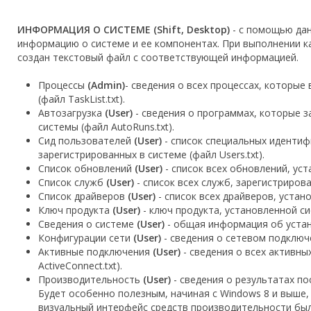
ИНФОРМАЦИЯ О СИСТЕМЕ (Shift, Desktop)
- с помощью дан
информацию о системе и ее компонентах. При выполнении к
создан текстовый файл с соответствующей информацией.
Процессы
(Admin)
- сведения о всех процессах, которы
(файл TaskList.txt).
Автозагрузка
(User)
- сведения о программах, которые з
системы (файл AutoRuns.txt).
Сид пользователей
(User)
- список специальных идентиф
зарегистрированных в системе (файл Users.txt).
Список обновлений
(User)
- список всех обновлений, уст
Список служб
(User)
- список всех служб, зарегистрирован
Список драйверов
(User)
- список всех драйверов, установ
Ключ продукта
(User)
- ключ продукта, установленной си
Сведения о системе
(User)
- общая информация об устано
Конфигурации сети
(User)
- сведения о сетевом подключе
Активные подключения
(User)
- сведения о всех активны
ActiveConnect.txt).
Производительность
(User)
- сведения о результатах п
Будет особенно полезным, начиная с Windows 8 и выше, 
визуальный интерфейс средств производительности был 